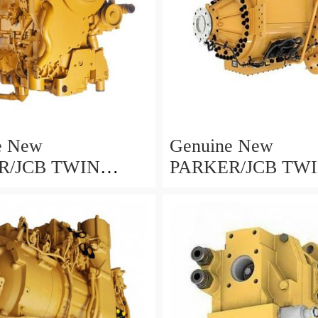
e New
Genuine New
R/JCB TWIN
PARKER/JCB TW
 IDRAULICA
POMPA IDRAULI
29 36 + 26cc/rev
332/F9029 36 + 26c
IN EU
MADE IN EU