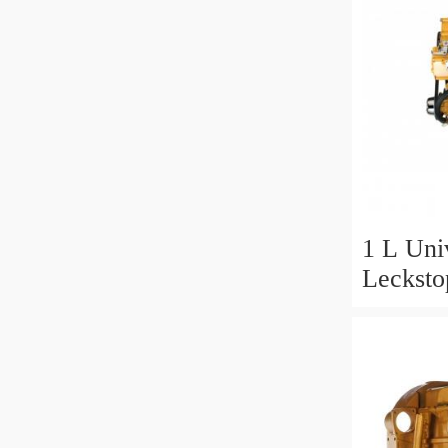
1 L Univ
Lecksto
Idraulic
Sistema