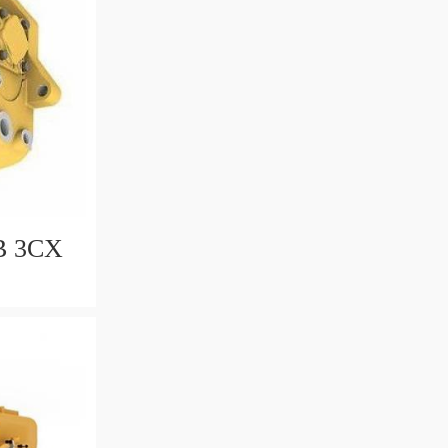
CB 3CX
5578 33
IN EU