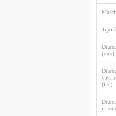
March
Tipo d
Diame
(mm)
Diame
cusci
(Do)
Diame
nomin