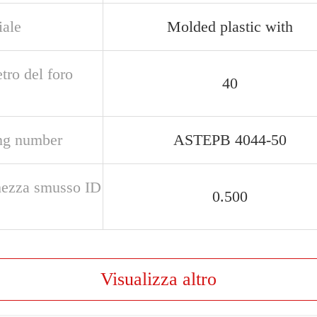
iale
Molded plastic with
tro del foro
40
ng number
ASTEPB 4044-50
ezza smusso ID
0.500
Visualizza altro