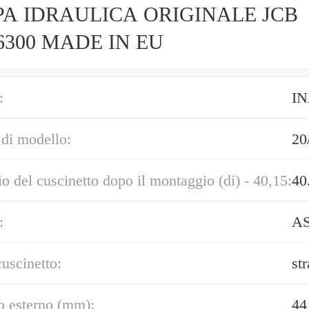
A IDRAULICA ORIGINALE JCB
06300 MADE IN EU
:
I
di modello:
20
o del cuscinetto dopo il montaggio (di) - 40,15:
40
:
A
cuscinetto:
str
o esterno (mm):
44