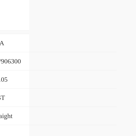
NA
/906300
.05
ST
aight