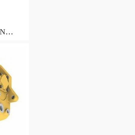
IN
CA
c/rev