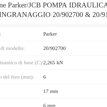
ine Parker/JCB POMPA IDRAULIC
INGRANAGGIO 20/902700 & 20/9
 IN EU
:
Parker
di modello:
20/902700
inamico di base (C):
2,265 kN
 del foro (mm):
6
17 mm
6 mm