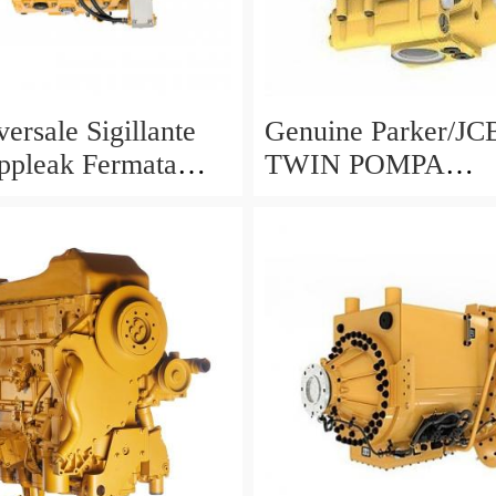
ersale Sigillante
Genuine Parker/J
ppleak Fermata
TWIN POMPA
o Per Idraulico
IDRAULICA 20/92
+ 23cc/rev MADE 