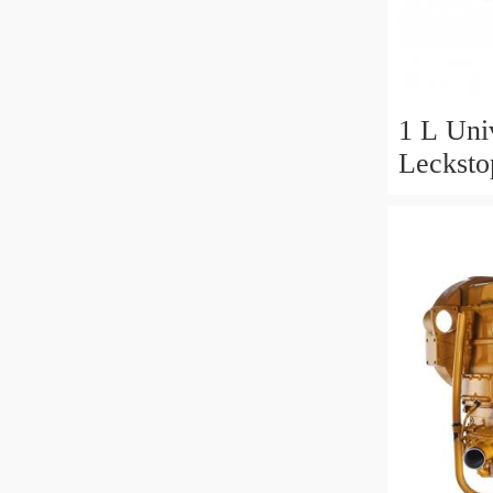
1 L Univ
Lecksto
Idraulic
Sistema