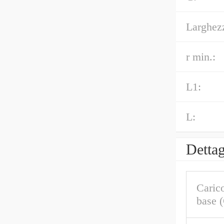
Larghez
r min.:
L1:
L:
Dettag
Caric
base 