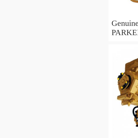
Genuin
PARKE
POMPA
332/F90
MADE 