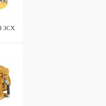
CB 3CX
5578 33
IN EU