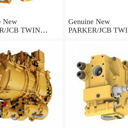
e New
Genuine New
R/JCB TWIN
PARKER/JCB TW
 IDRAULICA
POMPA IDRAULI
29 36 + 26cc/rev
332/F9029 36 + 26c
IN EU
MADE IN EU