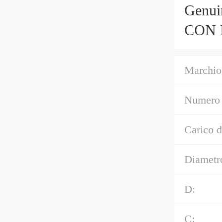
Genu
CON 
MADE
Marchio
Numero 
Carico d
Diametro
D:
C: