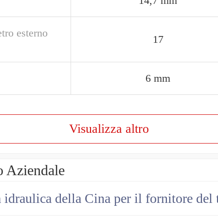
14,7 mm
tro esterno
17
6 mm
Visualizza altro
o Aziendale
draulica della Cina per il fornitore del 