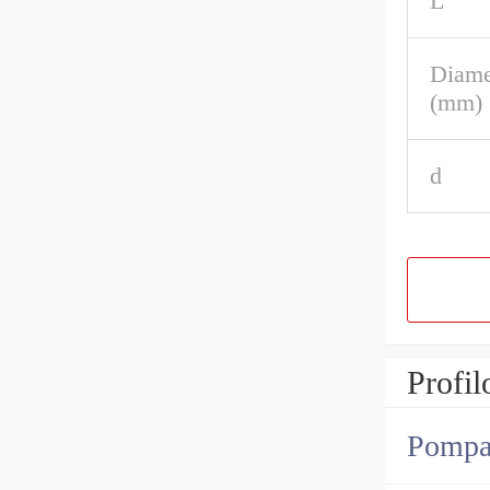
L
Diame
(mm)
d
Profil
Pompa i