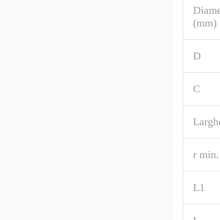
Diame
(mm)
D
C
Largh
r min.
L1