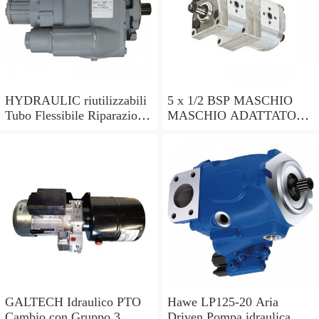
HYDRAULIC riutilizzabili
5 x 1/2 BSP MASCHIO
Tubo Flessibile Riparazione
MASCHIO ADATTATORI
Kit 1/4 R2AT & 2SN
IN ACCIAIO IDRAULICA
MENDER TUBO
350 BAR VALVOLA
FLESSIBILE POMPA
TUBO POMPA fuo
Trattore Valvola
GALTECH Idraulico PTO
Hawe LP125-20 Aria
Cambio con Gruppo 3
Driven Pompa idraulica,