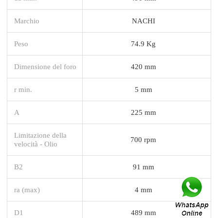
Marchio
NACHI
Peso
74.9 Kg
Dimensione del foro
420 mm
r min.
5 mm
A
225 mm
Limitazione della
700 rpm
velocità - Olio
B2
91 mm
ra (max)
4 mm
D1
489 mm