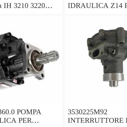
a IH 3210 3220
IDRAULICA Z14 
10 4220 4230 4240
TRATTORI SAME
0.065.1958.0/30
.360.0 POMPA
3530225M92
LICA PER
INTERRUTTORE