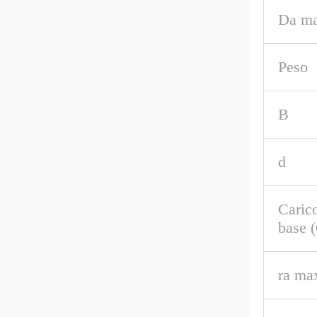
Da ma
Peso
B
d
Caric
base 
ra ma