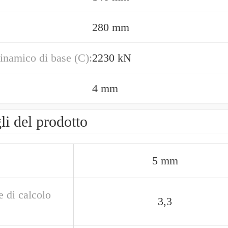
280 mm
inamico di base (C):
2230 kN
4 mm
li del prodotto
5 mm
e di calcolo
3,3