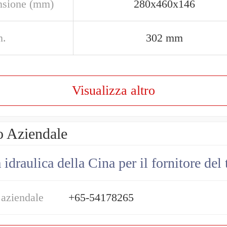
sione (mm)
280x460x146
n.
302 mm
Visualizza altro
o Aziendale
draulica della Cina per il fornitore del 
 aziendale
+65-54178265