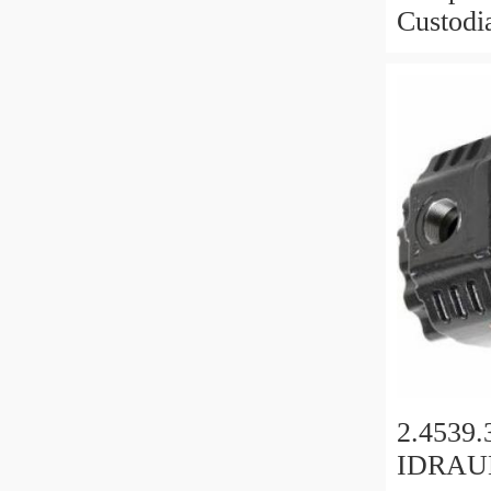
Custodi
3230 42
Trattori
2.4539
IDRAU