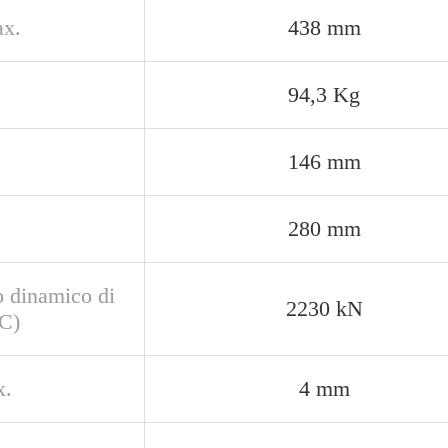
x.
438 mm
94,3 Kg
146 mm
280 mm
o dinamico di
2230 kN
(C)
x.
4 mm