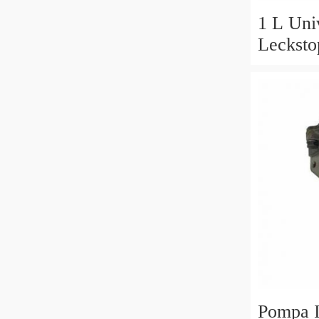
1 L Univ
Lecksto
Idraulic
Sistema
Pompa I