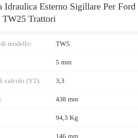
 Idraulica Esterno Sigillare Per For
TW25 Trattori
di modello:
TW5
5 mm
di calcolo (Y2):
3,3
:
438 mm
94,3 Kg
146 mm