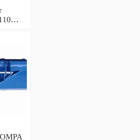
r
110
50 8160
POMPA