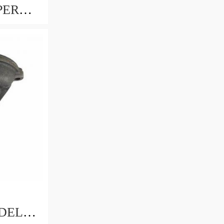
PER
 DELLA