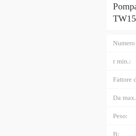
Pompa
TW15 
Numero 
r min.:
Fattore 
Da max.
Peso:
B: