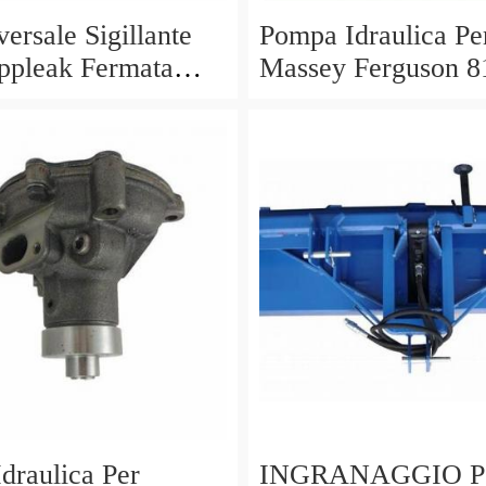
ersale Sigillante
Pompa Idraulica Pe
ppleak Fermata
Massey Ferguson 8
o Per Idraulico
8120 8130 8140 81
Trattori
draulica Per
INGRANAGGIO 