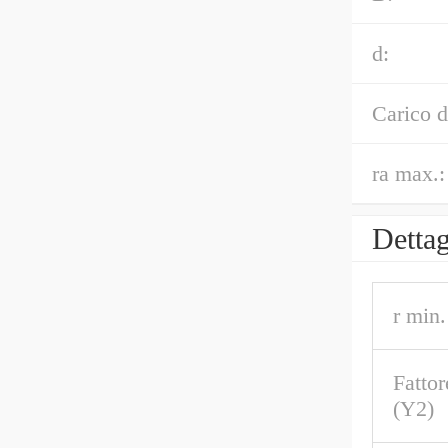
d:
Carico d
ra max.:
Dettag
r min.
Fattor
(Y2)