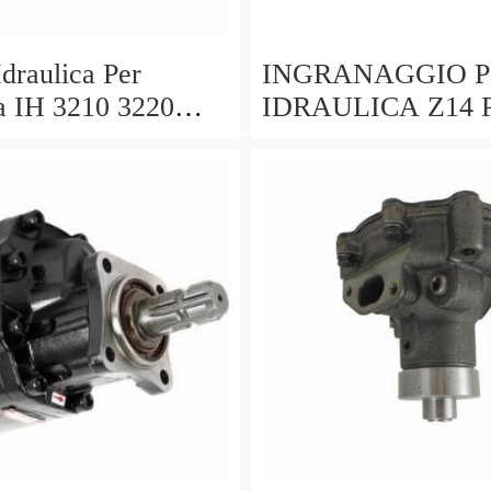
draulica Per
INGRANAGGIO 
a IH 3210 3220
IDRAULICA Z14 
10 4220 4230 4240
TRATTORI SAME
0.065.1958.0/30