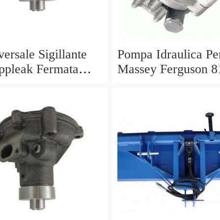
ersale Sigillante
Pompa Idraulica Pe
ppleak Fermata
Massey Ferguson 8
o Per Idraulico
8120 8130 8140 81
Trattori