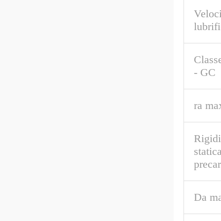
Veloci
lubrif
Classe
- GC
ra ma
Rigidi
static
preca
Da ma