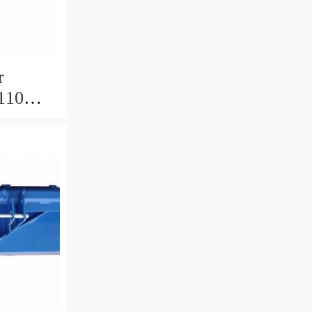
r
110
50 8160