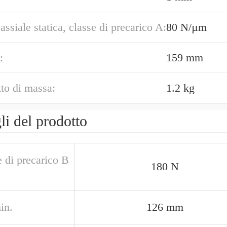
assiale statica, classe di precarico A:
80 N/µm
:
159 mm
to di massa:
1.2 kg
li del prodotto
 di precarico B
180 N
in.
126 mm