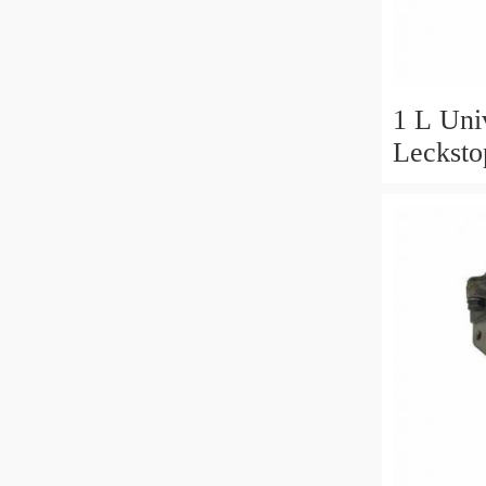
1 L Univ
Lecksto
Idraulic
Sistema