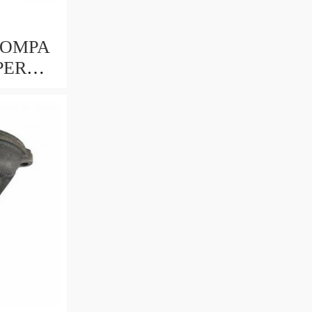
POMPA
PER