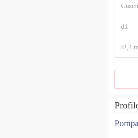
Cusci
d1
r3,4 m
Profil
Pompa i