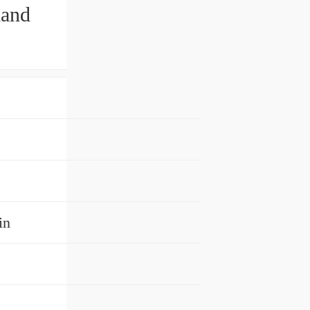
land
in