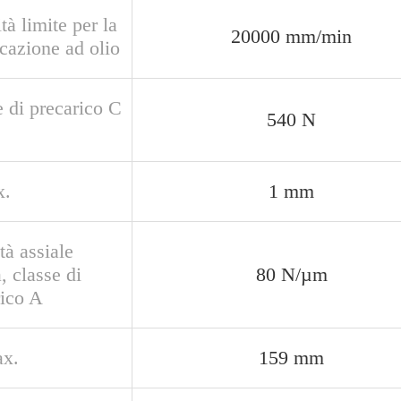
tà limite per la
20000 mm/min
icazione ad olio
 di precarico C
540 N
x.
1 mm
tà assiale
a, classe di
80 N/µm
rico A
x.
159 mm