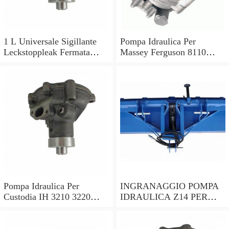
1 L Universale Sigillante
Pompa Idraulica Per
Leckstoppleak Fermata
Massey Ferguson 8110
Idraulico Per Idraulico
8120 8130 8140 8150 8160
Sistema
Trattori
Pompa Idraulica Per
INGRANAGGIO POMPA
Custodia IH 3210 3220
IDRAULICA Z14 PER
3230 4210 4220 4230 4240
TRATTORI SAME
Trattori
0.065.1958.0/30