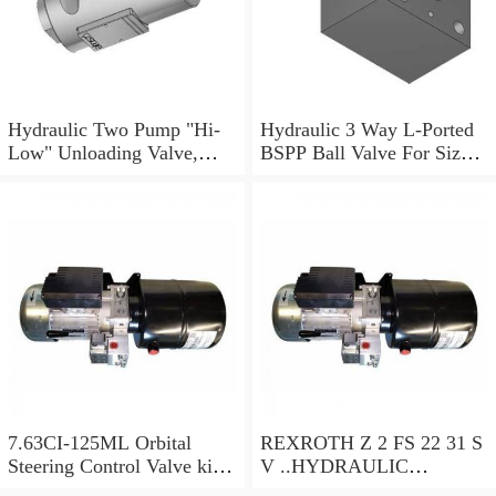
Hydraulic Two Pump "Hi-
Hydraulic 3 Way L-Ported
Low" Unloading Valve,
BSPP Ball Valve For Sizes
VABP 3/8"
Ranging 1/4" to 1.1/2"
7.63CI-125ML Orbital
REXROTH Z 2 FS 22 31 S
Steering Control Valve kit
V ..HYDRAULIC
hydraulic steering mud
VALVE..R900474580.....N