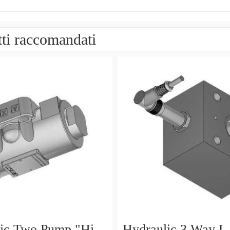
ti raccomandati
ic Two Pump "Hi-
Hydraulic 3 Way L