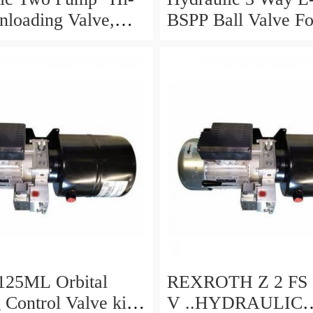
loading Valve,
BSPP Ball Valve Fo
/8"
Ranging 1/4" to 1.1
125ML Orbital
REXROTH Z 2 FS 22 31 S
 Control Valve kit
V ..HYDRAULIC