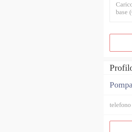
Caric
base 
Profil
Pompa i
telefono