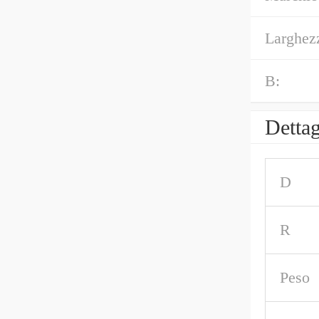
Larghez
B:
Dettag
D
R
Peso