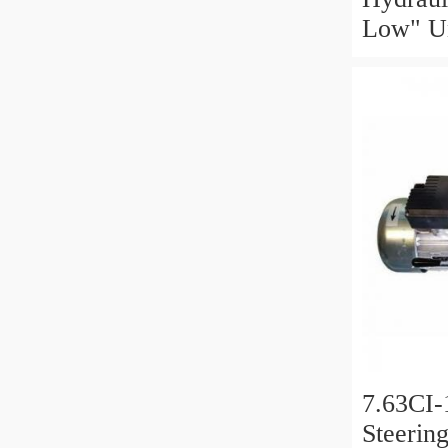
Low" Un
VABP 3
7.63CI-
Steering