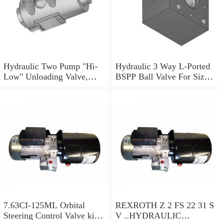
Hydraulic Two Pump "Hi-
Hydraulic 3 Way L-Ported
Low" Unloading Valve,
BSPP Ball Valve For Sizes
VABP 3/8"
Ranging 1/4" to 1.1/2"
7.63CI-125ML Orbital
REXROTH Z 2 FS 22 31 S
Steering Control Valve kit
V ..HYDRAULIC