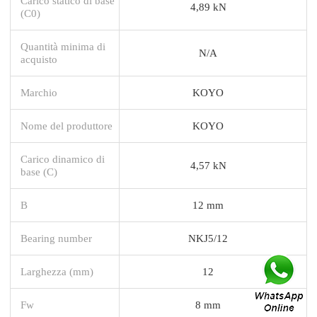
Carico statico di base
4,89 kN
(C0)
Quantità minima di
N/A
acquisto
Marchio
KOYO
Nome del produttore
KOYO
Carico dinamico di
4,57 kN
base (C)
B
12 mm
Bearing number
NKJ5/12
Larghezza (mm)
12
Fw
8 mm