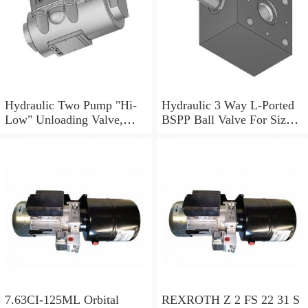
Hydraulic Two Pump "Hi-
Hydraulic 3 Way L-Ported
Low" Unloading Valve,
BSPP Ball Valve For Sizes
VABP 3/8"
Ranging 1/4" to 1.1/2"
7.63CI-125ML Orbital
REXROTH Z 2 FS 22 31 S