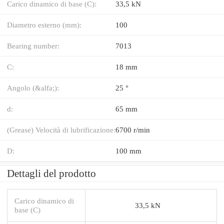
Carico dinamico di base (C):
33,5 kN
Diametro esterno (mm):
100
Bearing number:
7013
C:
18 mm
Angolo (&alfa;):
25 °
d:
65 mm
(Grease) Velocità di lubrificazione:
6700 r/min
D:
100 mm
Dettagli del prodotto
Carico dinamico di
33,5 kN
base (C)