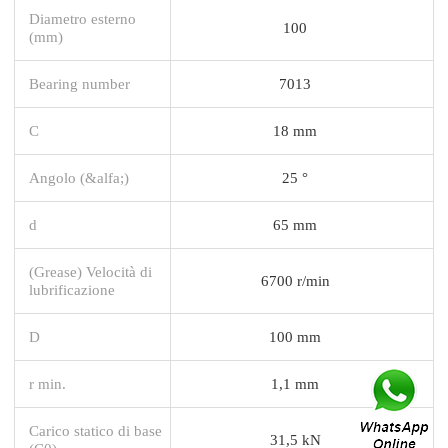
Diametro esterno
100
(mm)
Bearing number
7013
C
18 mm
Angolo (&alfa;)
25 °
d
65 mm
(Grease) Velocità di
6700 r/min
lubrificazione
D
100 mm
r min.
1,1 mm
Carico statico di base
31,5 kN