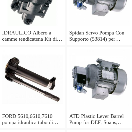
IDRAULICO Albero a
Spidan Servo Pompa Con
camme tendicatena Kit di
Supporto (53814) per
conversione OE feuling
Mercedes Sprinter 2-t 3-t 4-
POMPA OLIO
t
FORD 5610,6610,7610
ATD Plastic Lever Barrel
pompa idraulica tubo di
Pump for DEF, Soaps,
alimentazione olio in buone
Antifreeze, Hydraulic oils