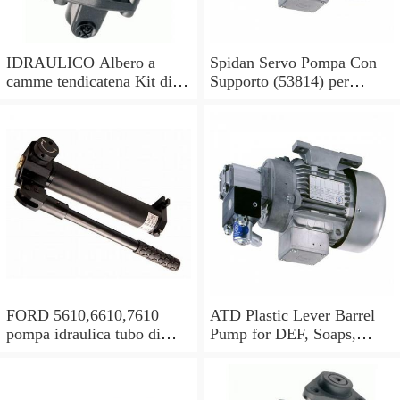
IDRAULICO Albero a
Spidan Servo Pompa Con
camme tendicatena Kit di
Supporto (53814) per
conversione OE feuling
Mercedes Sprinter 2-t 3-t 4-
POMPA OLIO
t
FORD 5610,6610,7610
ATD Plastic Lever Barrel
pompa idraulica tubo di
Pump for DEF, Soaps,
alimentazione olio in buone
Antifreeze, Hydraulic oils
condizioni
#5080