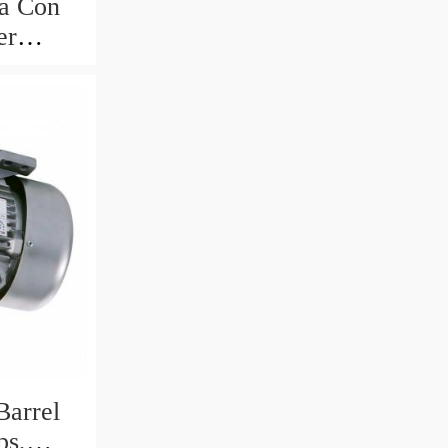
a Con
er
-t 3-t 4-
Barrel
ps,