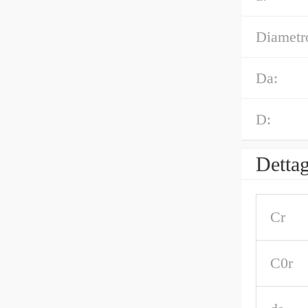
Diametro
Da:
D:
Dettag
Cr
C0r