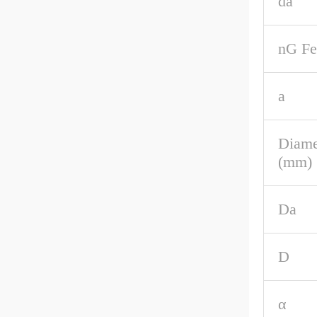
da
nG Fe
a
Diame
(mm)
Da
D
α