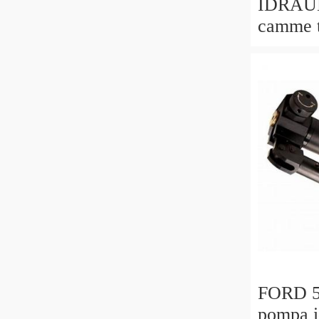
IDRAUL
camme t
convers
POMPA
FORD 5
pompa i