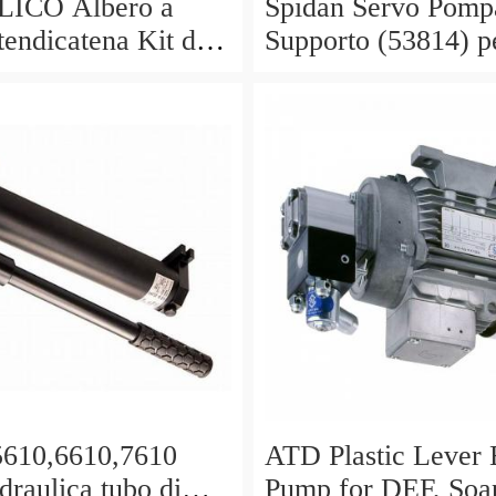
ICO Albero a
Spidan Servo Pomp
endicatena Kit di
Supporto (53814) p
ione OE feuling
Mercedes Sprinter 2
 OLIO
t
610,6610,7610
ATD Plastic Lever 
draulica tubo di
Pump for DEF, Soa