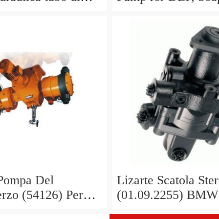
azione olio in buone
Antifreeze, Hydraul
oni
#5080
Pompa Del
Lizarte Scatola Ste
erzo (54126) Per
(01.09.2255) BMW
E38 5 E39 E32
Cambio Pompa Idra