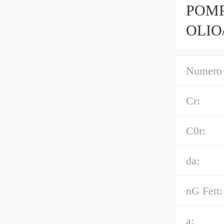
POMP
OLIO
GOM
Numero 
Cr:
C0r:
da:
nG Fett:
a: