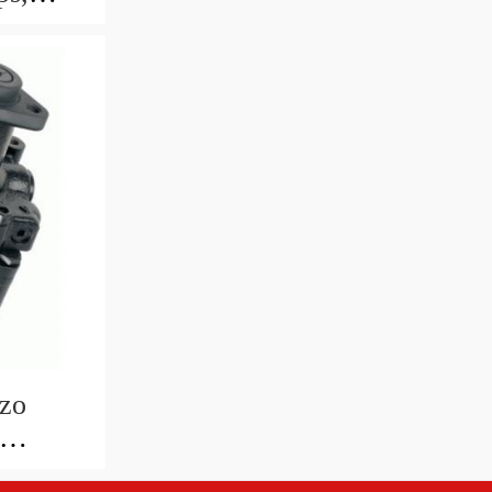
ic oils
rzo
ulica