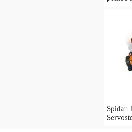
aliment
condizi
Spidan 
Servost
BMW 7 