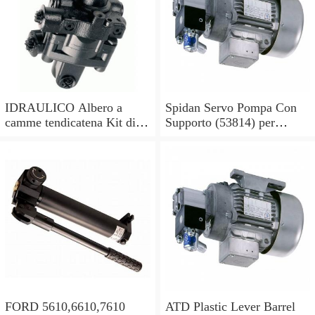
IDRAULICO Albero a
Spidan Servo Pompa Con
camme tendicatena Kit di
Supporto (53814) per
conversione OE feuling
Mercedes Sprinter 2-t 3-t 4-
POMPA OLIO
t
FORD 5610,6610,7610
ATD Plastic Lever Barrel