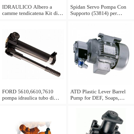
IDRAULICO Albero a
Spidan Servo Pompa Con
camme tendicatena Kit di
Supporto (53814) per
conversione OE feuling
Mercedes Sprinter 2-t 3-t 4-
POMPA OLIO
t
FORD 5610,6610,7610
ATD Plastic Lever Barrel
pompa idraulica tubo di
Pump for DEF, Soaps,
alimentazione olio in buone
Antifreeze, Hydraulic oils
condizioni
#5080