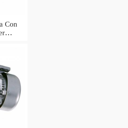
a Con
er
-t 3-t 4-