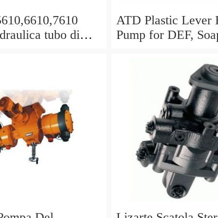
610,6610,7610
ATD Plastic Lever 
draulica tubo di
Pump for DEF, Soa
azione olio in buone
Antifreeze, Hydraul
oni
#5080
Pompa Del
Lizarte Scatola Ste