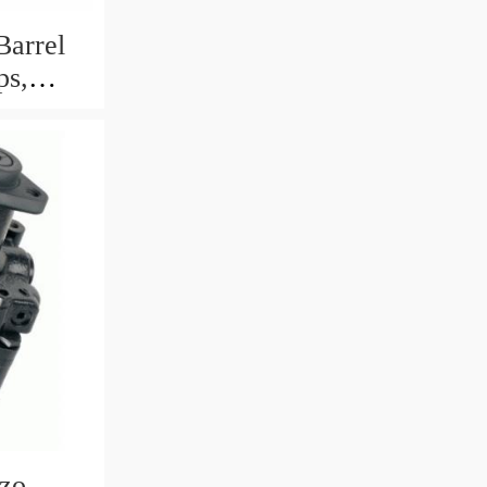
Barrel
ps,
ic oils
rzo