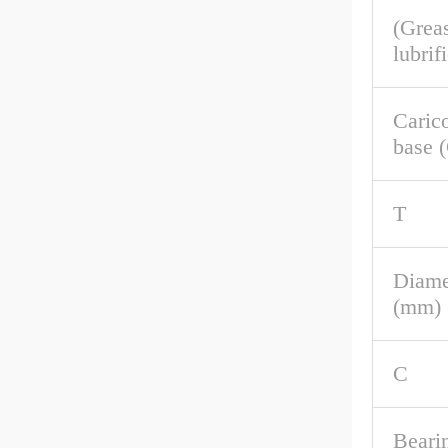
(Greas
lubrif
Caric
base 
T
Diame
(mm)
C
Beari