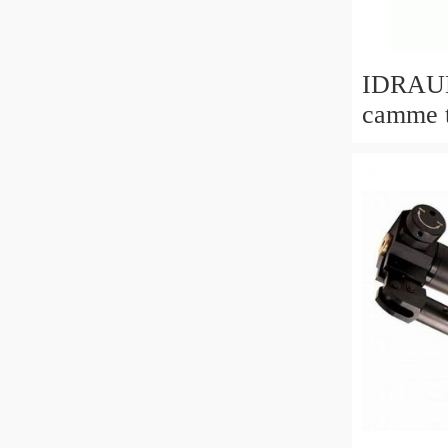
IDRAUL
camme t
convers
POMPA