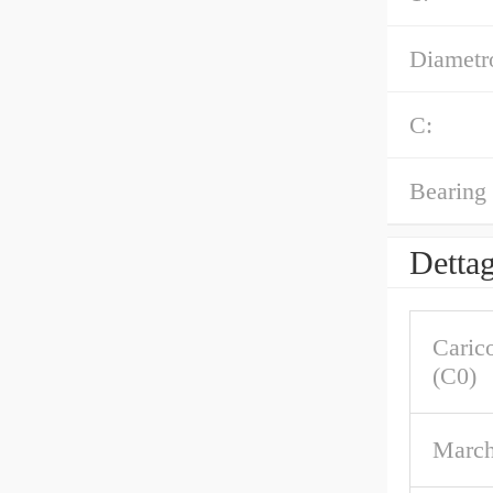
Diametro
C:
Bearing
Dettag
Carico
(C0)
March