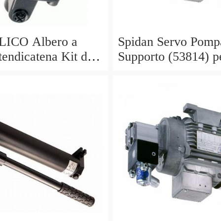
ICO Albero a
Spidan Servo Pomp
endicatena Kit di
Supporto (53814) p
ione OE feuling
Mercedes Sprinter 2
 OLIO
t