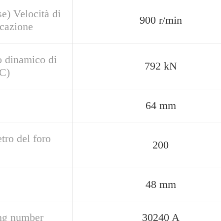
e) Velocità di
900 r/min
icazione
o dinamico di
792 kN
(C)
64 mm
tro del foro
200
48 mm
ng number
30240 A