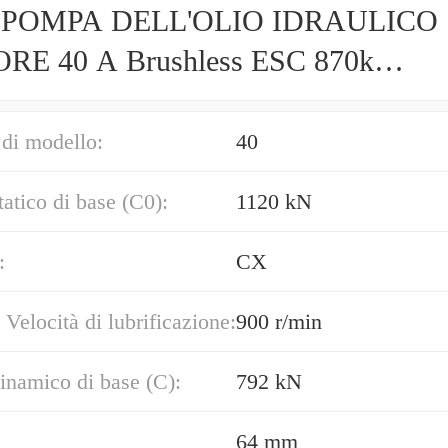
 POMPA DELL'OLIO IDRAULICO
E 40 A Brushless ESC 870k
geddon RC4WD VVV-S0090
di modello:
40
tatico di base (C0):
1120 kN
:
CX
 Velocità di lubrificazione:
900 r/min
inamico di base (C):
792 kN
64 mm