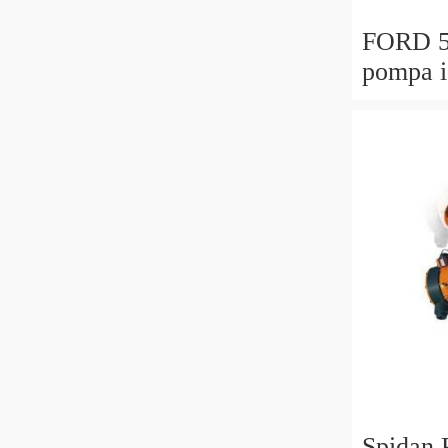
FORD 5
pompa i
aliment
condizi
Spidan 