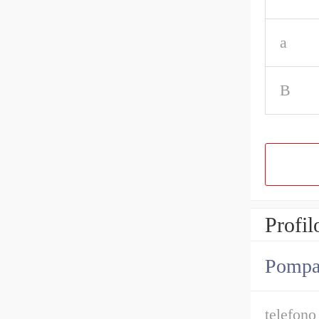
a
B
Profil
Pompa i
telefono