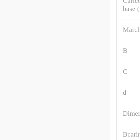
Caric
base 
March
B
C
d
Dimen
Beari