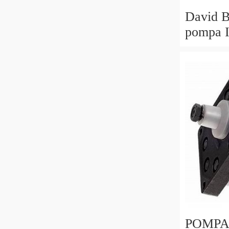
David B
pompa
p2cp221
POMPA D