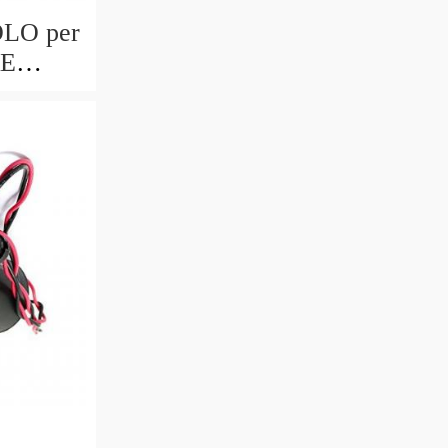
LO per
RE