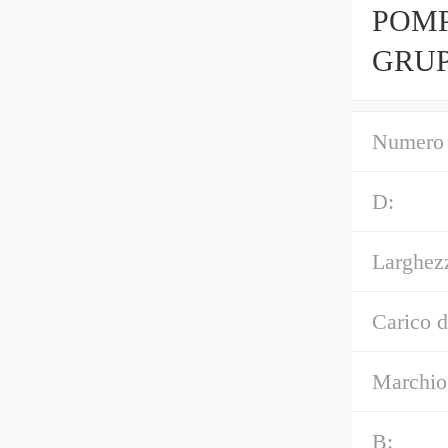
POMP
GRUP
Numero 
D:
Larghez
Carico d
Marchio
B: