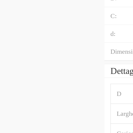
C:
d:
Dimensi
Dettag
D
Largh