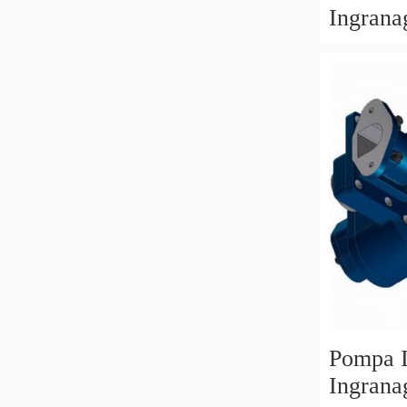
Ingran
COMM
Pompa I
Ingrana