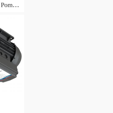
 Pompa
a 44CC