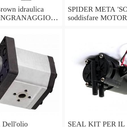
rown idraulica
SPIDER META 'SO
 INGRANAGGIO-
soddisfare MOTO
3 / 1909a355
ELETTRICO
ell'olio
SEAL KIT PER IL