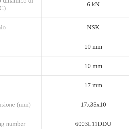
o dinamico di
6 kN
(C)
io
NSK
10 mm
10 mm
17 mm
sione (mm)
17x35x10
ng number
6003L11DDU