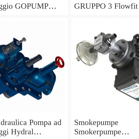
aggio GOPUMP
GRUPPO 3 Flowfit
A
ad Ingranaggi sopr
draulica Pompa ad
Smokepumpe
ggi Hydral
Smokerpumpe