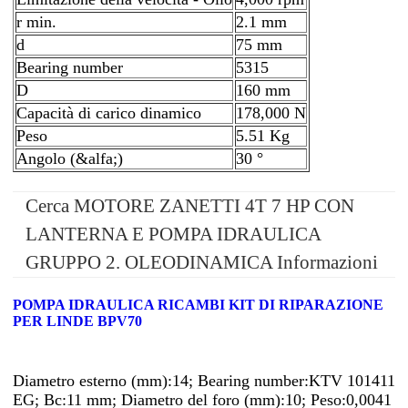
r min.
2.1 mm
d
75 mm
Bearing number
5315
D
160 mm
Capacità di carico dinamico
178,000 N
Peso
5.51 Kg
Angolo (&alfa;)
30 °
Cerca MOTORE ZANETTI 4T 7 HP CON
LANTERNA E POMPA IDRAULICA
GRUPPO 2. OLEODINAMICA Informazioni
POMPA IDRAULICA RICAMBI KIT DI RIPARAZIONE
PER LINDE BPV70
Diametro esterno (mm):14; Bearing number:KTV 101411
EG; Bc:11 mm; Diametro del foro (mm):10; Peso:0,0041