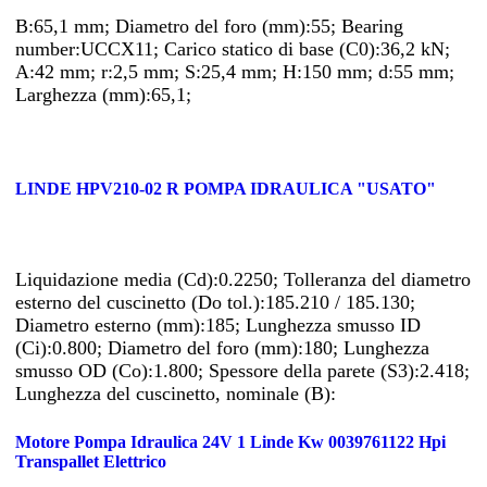
B:65,1 mm; Diametro del foro (mm):55; Bearing
number:UCCX11; Carico statico di base (C0):36,2 kN;
A:42 mm; r:2,5 mm; S:25,4 mm; H:150 mm; d:55 mm;
Larghezza (mm):65,1;
LINDE HPV210-02 R POMPA IDRAULICA "USATO"
Liquidazione media (Cd):0.2250; Tolleranza del diametro
esterno del cuscinetto (Do tol.):185.210 / 185.130;
Diametro esterno (mm):185; Lunghezza smusso ID
(Ci):0.800; Diametro del foro (mm):180; Lunghezza
smusso OD (Co):1.800; Spessore della parete (S3):2.418;
Lunghezza del cuscinetto, nominale (B):
Motore Pompa Idraulica 24V 1 Linde Kw 0039761122 Hpi
Transpallet Elettrico