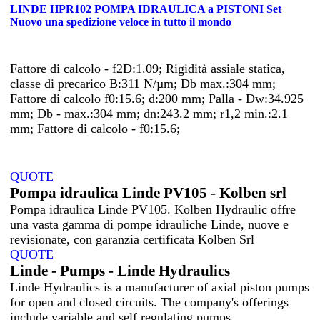
LINDE HPR102 POMPA IDRAULICA a PISTONI Set
Nuovo una spedizione veloce in tutto il mondo
Fattore di calcolo - f2D:1.09; Rigidità assiale statica,
classe di precarico B:311 N/µm; Db max.:304 mm;
Fattore di calcolo f0:15.6; d:200 mm; Palla - Dw:34.925
mm; Db - max.:304 mm; dn:243.2 mm; r1,2 min.:2.1
mm; Fattore di calcolo - f0:15.6;
QUOTE
Pompa idraulica Linde PV105 - Kolben srl
Pompa idraulica Linde PV105. Kolben Hydraulic offre
una vasta gamma di pompe idrauliche Linde, nuove e
revisionate, con garanzia certificata Kolben Srl
QUOTE
Linde - Pumps - Linde Hydraulics
Linde Hydraulics is a manufacturer of axial piston pumps
for open and closed circuits. The company's offerings
include variable and self regulating pumps