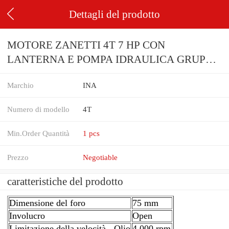
Dettagli del prodotto
MOTORE ZANETTI 4T 7 HP CON
LANTERNA E POMPA IDRAULICA GRUPPO
2. OLEODINAMICA
Marchio
INA
Numero di modello
4T
Min.Order Quantità
1 pcs
Prezzo
Negotiable
caratteristiche del prodotto
Dimensione del foro
75 mm
Involucro
Open
Limitazione della velocità - Olio
4,000 rpm