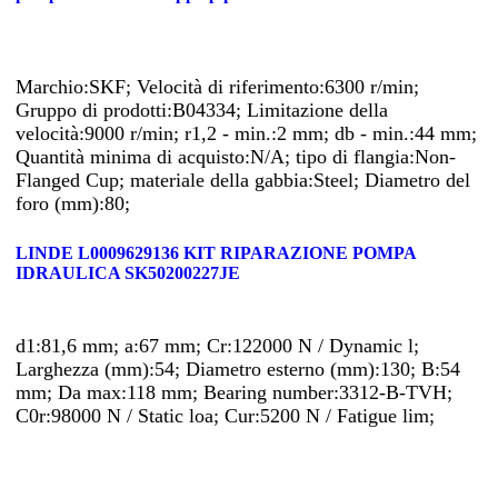
Marchio:SKF; Velocità di riferimento:6300 r/min;
Gruppo di prodotti:B04334; Limitazione della
velocità:9000 r/min; r1,2 - min.:2 mm; db - min.:44 mm;
Quantità minima di acquisto:N/A; tipo di flangia:Non-
Flanged Cup; materiale della gabbia:Steel; Diametro del
foro (mm):80;
LINDE L0009629136 KIT RIPARAZIONE POMPA
IDRAULICA SK50200227JE
d1:81,6 mm; a:67 mm; Cr:122000 N / Dynamic l;
Larghezza (mm):54; Diametro esterno (mm):130; B:54
mm; Da max:118 mm; Bearing number:3312-B-TVH;
C0r:98000 N / Static loa; Cur:5200 N / Fatigue lim;